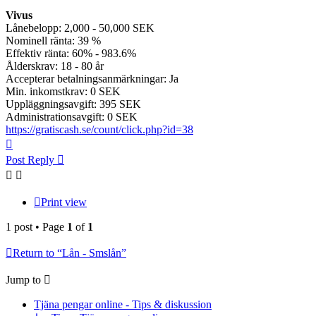
Vivus
Lånebelopp: 2,000 - 50,000 SEK
Nominell ränta: 39 %
Effektiv ränta: 60% - 983.6%
Ålderskrav: 18 - 80 år
Accepterar betalningsanmärkningar: Ja
Min. inkomstkrav: 0 SEK
Uppläggningsavgift: 395 SEK
Administrationsavgift: 0 SEK
https://gratiscash.se/count/click.php?id=38
Top
Post Reply
Print view
1 post • Page
1
of
1
Return to “Lån - Smslån”
Jump to
Tjäna pengar online - Tips & diskussion