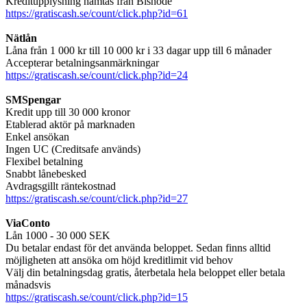
Kreditupplysning hämtas från Bisnode
https://gratiscash.se/count/click.php?id=61
Nätlån
Låna från 1 000 kr till 10 000 kr i 33 dagar upp till 6 månader
Accepterar betalningsanmärkningar
https://gratiscash.se/count/click.php?id=24
SMSpengar
Kredit upp till 30 000 kronor
Etablerad aktör på marknaden
Enkel ansökan
Ingen UC (Creditsafe används)
Flexibel betalning
Snabbt lånebesked
Avdragsgillt räntekostnad
https://gratiscash.se/count/click.php?id=27
ViaConto
Lån 1000 - 30 000 SEK
Du betalar endast för det använda beloppet. Sedan finns alltid
möjligheten att ansöka om höjd kreditlimit vid behov
Välj din betalningsdag gratis, återbetala hela beloppet eller betala
månadsvis
https://gratiscash.se/count/click.php?id=15