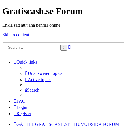
Gratiscash.se Forum
Enkla sätt att tjäna pengar online
Skip to content
Advanced
Search
search
Quick links
Unanswered topics
Active topics
Search
FAQ
Login
Register
GÅ TILL GRATISCASH.SE - HUVUDSIDA
FORUM -