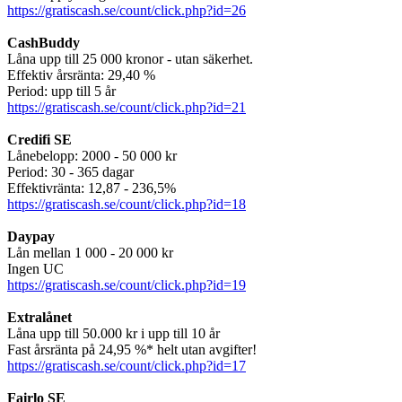
https://gratiscash.se/count/click.php?id=26
CashBuddy
Låna upp till 25 000 kronor - utan säkerhet.
Effektiv årsränta: 29,40 %
Period: upp till 5 år
https://gratiscash.se/count/click.php?id=21
Credifi SE
Lånebelopp: 2000 - 50 000 kr
Period: 30 - 365 dagar
Effektivränta: 12,87 - 236,5%
https://gratiscash.se/count/click.php?id=18
Daypay
Lån mellan 1 000 - 20 000 kr
Ingen UC
https://gratiscash.se/count/click.php?id=19
Extralånet
Låna upp till 50.000 kr i upp till 10 år
Fast årsränta på 24,95 %* helt utan avgifter!
https://gratiscash.se/count/click.php?id=17
Fairlo SE