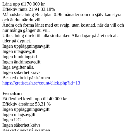
Låna upp till 70 000 kr
Effektiv ränta 21.94-33.18%
Månadsbetalning Betalplan 0-96 månader som du själv kan styra
och ändra när du vill
Ändra och forma lånet med ett svajp, utan kostnad, när du vill och
hur många gånger du vill.
Utbetalning direkt till alla storbanker. Alla dagar på året och alla
tider på dygnet.
Ingen uppläggningsavgift
Ingen uttagsavgift
Ingen bindningstid
Ingen ändringsavgift
Inga avgifter alls.
Ingen säkerhet krävs
Besked direkt på skärmen
https://gratiscash.se/count/click.php?id=13
Ferratum
Få flexibel kredit upp till 40.000 kr
Effektiv årsränta: 53,31 %
Ingen uppläggningsavgift
Ingen uttagsavgift
Ingen UC
Ingen säkerhet krävs
Besked direkt på skärmen