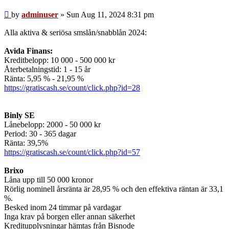
Post
by
adminuser
»
Sun Aug 11, 2024 8:31 pm
Alla aktiva & seriösa smslån/snabblån 2024:
Avida Finans:
Kreditbelopp: 10 000 - 500 000 kr
Återbetalningstid: 1 - 15 år
Ränta: 5,95 % - 21,95 %
https://gratiscash.se/count/click.php?id=28
Binly SE
Lånebelopp: 2000 - 50 000 kr
Period: 30 - 365 dagar
Ränta: 39,5%
https://gratiscash.se/count/click.php?id=57
Brixo
Låna upp till 50 000 kronor
Rörlig nominell årsränta är 28,95 % och den effektiva räntan är 33,1
%.
Besked inom 24 timmar på vardagar
Inga krav på borgen eller annan säkerhet
Kreditupplysningar hämtas från Bisnode