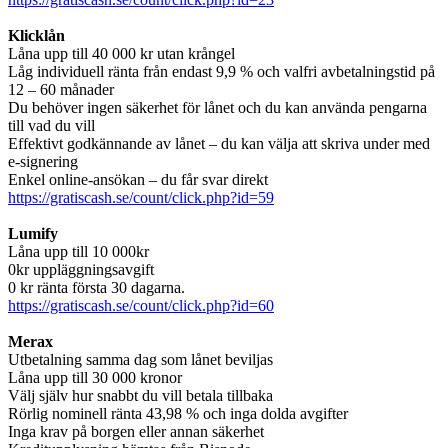
Klicklån
Låna upp till 40 000 kr utan krångel
Låg individuell ränta från endast 9,9 % och valfri avbetalningstid på
12 – 60 månader
Du behöver ingen säkerhet för lånet och du kan använda pengarna
till vad du vill
Effektivt godkännande av lånet – du kan välja att skriva under med
e-signering
Enkel online-ansökan – du får svar direkt
https://gratiscash.se/count/click.php?id=59
Lumify
Låna upp till 10 000kr
0kr uppläggningsavgift
0 kr ränta första 30 dagarna.
https://gratiscash.se/count/click.php?id=60
Merax
Utbetalning samma dag som lånet beviljas
Låna upp till 30 000 kronor
Välj själv hur snabbt du vill betala tillbaka
Rörlig nominell ränta 43,98 % och inga dolda avgifter
Inga krav på borgen eller annan säkerhet