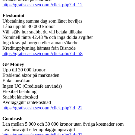
https://gratiscash.se/count/click.php?id=12
Flexkontot
Utbetalning samma dag som lånet beviljas
Låna upp till 30 000 kronor
Välj själv hur snabbt du vill betala tillbaka
Nominell ränta 42,48 % och inga dolda avgifter
Inga krav på borgen eller annan säkerhet
Kreditupplysning hämtas från Bisnode
https://gratiscash.se/count/click.php?id=58
GF Money
Upp till 30 000 kronor
Etablerad aktör på marknaden
Enkel ansökan
Ingen UC (Creditsafe används)
Flexibel betalning
Snabbt lånebesked
Avdragsgillt räntekostnad
https://gratiscash.se/count/click.php?id=22
Goodcash
Lån mellan 5 000 och 30 000 kronor utan övriga kostnader som
t.ex. årsavgift eller uppläggningsavgift
https://gratiscash.se/count/click.php?id=23