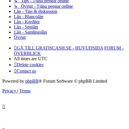
↳ Tips - Tjäna pengar online
↳ Övrigt - Tjäna pengar online
Lån - Tips & diskussion
Lån - Blancolån
Lån - Krediter
Lån - Smslån
Lån - Samlingslån
Övrigt
GÅ TILL GRATISCASH.SE - HUVUDSIDA
FORUM -
ÖVERBLICK
All times are
UTC
Delete cookies
Contact us
Powered by
phpBB
® Forum Software © phpBB Limited
Privacy
|
Terms