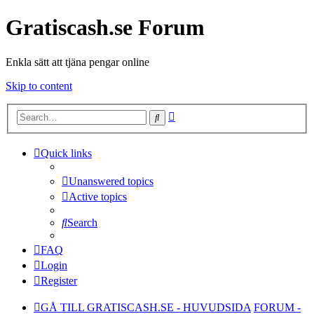
Gratiscash.se Forum
Enkla sätt att tjäna pengar online
Skip to content
Advanced
Search
search
Quick links
Unanswered topics
Active topics
Search
FAQ
Login
Register
GÅ TILL GRATISCASH.SE - HUVUDSIDA
FORUM -