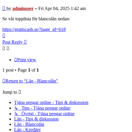
Post
by
adminuser
»
Fri Apr 04, 2025 1:42 am
Se vår topplista för blancolån nedan:
https://gratiscash.se/?page_id=618
Top
Post Reply
Print view
1 post • Page
1
of
1
Return to “Lån - Blancolån”
Jump to
Tjäna pengar online - Tips & diskussion
↳ Tips - Tjäna pengar online
↳ Övrigt - Tjäna pengar online
Lån - Tips & diskussion
Lån - Blancolån
Lån - Krediter