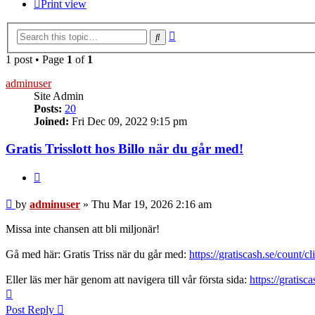
Print view
Advanced
Search
search
1 post • Page
1
of
1
adminuser
Site Admin
Posts:
20
Joined:
Fri Dec 09, 2022 9:15 pm
Gratis Trisslott hos Billo när du går med!
Quote
Post
by
adminuser
»
Thu Mar 19, 2026 2:16 am
Missa inte chansen att bli miljonär!
Gå med här: Gratis Triss när du går med:
https://gratiscash.se/count/
Eller läs mer här genom att navigera till vår första sida:
https://gratisca
Top
Post Reply