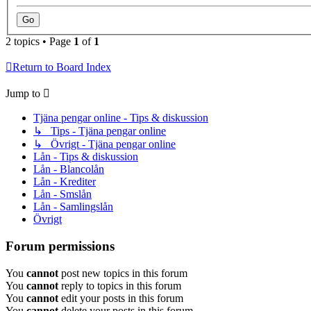
2 topics • Page
1
of
1
Return to Board Index
Jump to
Tjäna pengar online - Tips & diskussion
↳ Tips - Tjäna pengar online
↳ Övrigt - Tjäna pengar online
Lån - Tips & diskussion
Lån - Blancolån
Lån - Krediter
Lån - Smslån
Lån - Samlingslån
Övrigt
Forum permissions
You
cannot
post new topics in this forum
You
cannot
reply to topics in this forum
You
cannot
edit your posts in this forum
You
cannot
delete your posts in this forum