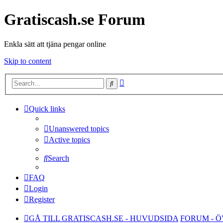
Gratiscash.se Forum
Enkla sätt att tjäna pengar online
Skip to content
Advanced
Search
search
Quick links
Unanswered topics
Active topics
Search
FAQ
Login
Register
GÅ TILL GRATISCASH.SE - HUVUDSIDA
FORUM - 