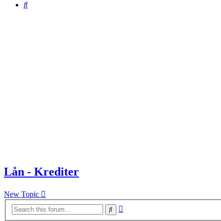
Search
Lån - Krediter
New Topic
Advanced
Search
search