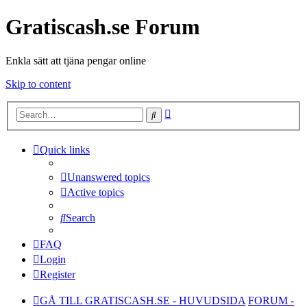
Gratiscash.se Forum
Enkla sätt att tjäna pengar online
Skip to content
Advanced
Search
search
Quick links
Unanswered topics
Active topics
Search
FAQ
Login
Register
GÅ TILL GRATISCASH.SE - HUVUDSIDA
FORUM -