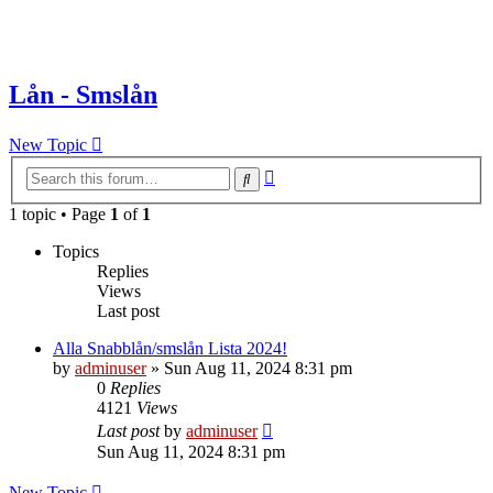
Lån - Smslån
New Topic
Advanced
Search
search
1 topic • Page
1
of
1
Topics
Replies
Views
Last post
Alla Snabblån/smslån Lista 2024!
by
adminuser
»
Sun Aug 11, 2024 8:31 pm
0
Replies
4121
Views
Last post
by
adminuser
Sun Aug 11, 2024 8:31 pm
New Topic