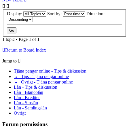
Display:
Sort by:
Direction:
1 topic • Page
1
of
1
Return to Board Index
Jump to
Tjäna pengar online - Tips & diskussion
↳ Tips - Tjäna pengar online
↳ Övrigt - Tjäna pengar online
Lån - Tips & diskussion
Lån - Blancolån
Lån - Krediter
Lån - Smslån
Lån - Samlingslån
Övrigt
Forum permissions