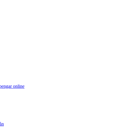
pengar online
ån