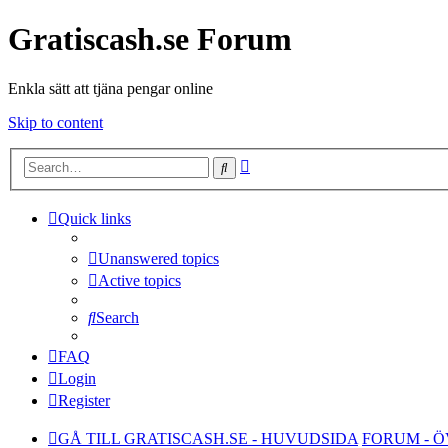
Gratiscash.se Forum
Enkla sätt att tjäna pengar online
Skip to content
Advanced
Search
search
Quick links
Unanswered topics
Active topics
Search
FAQ
Login
Register
GÅ TILL GRATISCASH.SE - HUVUDSIDA
FORUM - 