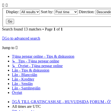
Display:
Sort by:
Direction:
Search found 13 matches • Page
1
of
1
Go to advanced search
Jump to
Tjäna pengar online - Tips & diskussion
↳ Tips - Tjäna pengar online
↳ Övrigt - Tjäna pengar online
Lån - Tips & diskussion
Lån - Blancolån
Lån - Krediter
Lån - Smslån
Lån - Samlingslån
Övrigt
GÅ TILL GRATISCASH.SE - HUVUDSIDA
FORUM - 
All times are
UTC