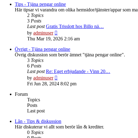
Tips - Tjäna pengar online
Här tipsar vi varandra om olika hemsidor/tjänster/appar som ma
2
Topics
3
Posts
Last post
Gratis Trisslott hos Billo nä…
View
by
adminuser
the
Thu Mar 19, 2026 2:16 am
latest
post
Övrigt - Tjäna pengar online
Övrig diskussion som berör ämnet "tjäna pengar online".
3
Topics
6
Posts
Last post
Re: Eget erbjudande - Vinn 20…
View
by
adminuser
the
Fri Jun 28, 2024 8:02 pm
latest
post
Forum
Topics
Posts
Last post
Lån - Tips & diskussion
Här diskuterar vi allt som berör lån & krediter.
0
Topics
0
Posts