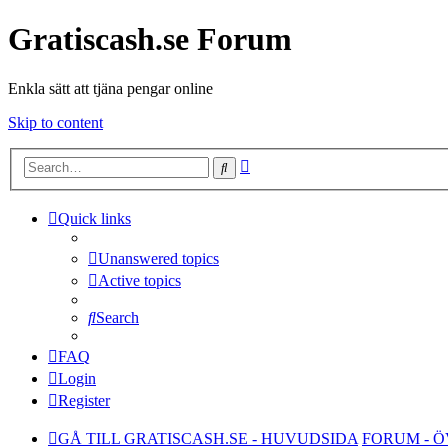
Gratiscash.se Forum
Enkla sätt att tjäna pengar online
Skip to content
Advanced
Search
search
Quick links
Unanswered topics
Active topics
Search
FAQ
Login
Register
GÅ TILL GRATISCASH.SE - HUVUDSIDA
FORUM - 