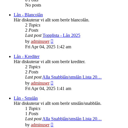
No posts
Lån - Blancolån
Här diskuterar vi allt som berör blancolån.
2
Topics
2
Posts
Last post
Topplista - Lån 2025
View
by
adminuser
the
Fri Apr 04, 2025 1:42 am
latest
post
Lån - Krediter
Här diskuterar vi allt som berör krediter.
2
Topics
2
Posts
Last post
Alla Snabblån/smslån Lista 20…
View
by
adminuser
the
Fri Apr 04, 2025 1:41 am
latest
post
Lån - Smslån
Här diskuterar vi allt som berör smslån/snabblån.
1
Topics
1
Posts
Last post
Alla Snabblån/smslån Lista 20…
View
by
adminuser