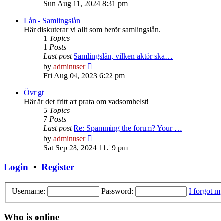
the
Sun Aug 11, 2024 8:31 pm
latest
post
Lån - Samlingslån
Här diskuterar vi allt som berör samlingslån.
1
Topics
1
Posts
Last post
Samlingslån, vilken aktör ska…
View
by
adminuser
the
Fri Aug 04, 2023 6:22 pm
latest
post
Övrigt
Här är det fritt att prata om vadsomhelst!
5
Topics
7
Posts
Last post
Re: Spamming the forum? Your …
View
by
adminuser
the
Sat Sep 28, 2024 11:19 pm
latest
post
Login
•
Register
Username:
Password:
I forgot 
Who is online