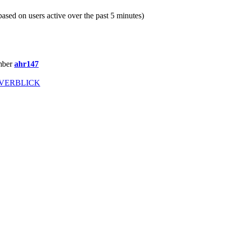
(based on users active over the past 5 minutes)
mber
ahr147
ÖVERBLICK